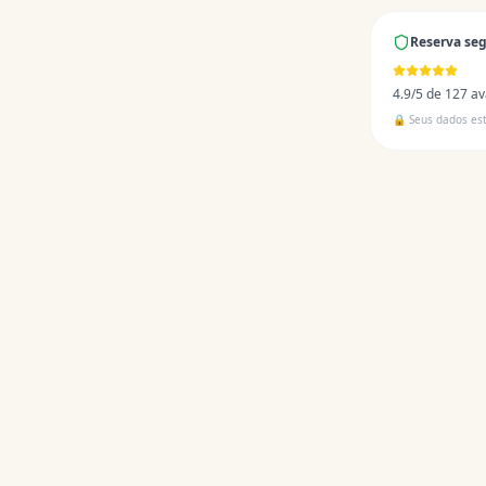
Reserva seg
4.9/5 de 127 av
🔒 Seus dados es