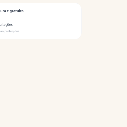
ura e gratuita
aliações
tão protegidos