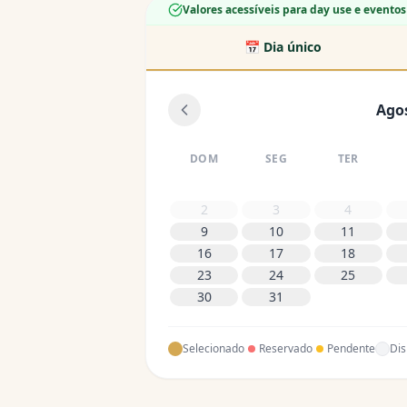
Valores acessíveis para day use e eventos
📅 Dia único
Ago
DOM
SEG
TER
2
3
4
9
10
11
16
17
18
23
24
25
30
31
Selecionado
Reservado
Pendente
Dis