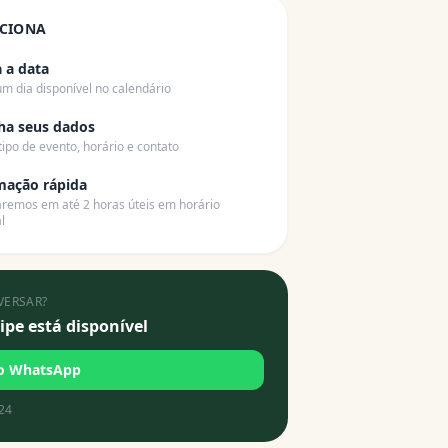
CIONA
 a data
um dia disponível no calendário
ha seus dados
tipo de evento, horário e contato
mação rápida
remos em até 2 horas úteis em horário
l
VERSAR?
pe está disponível
no WhatsApp
24