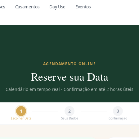
sos
Casamentos
Day Use
Eventos
AGENDAMENTO ONLINE
Reserve sua Data
Calendário em tempo real · Confirmação em até 2 horas úteis
1
2
3
Escolher Data
Seus Dados
Confirmação