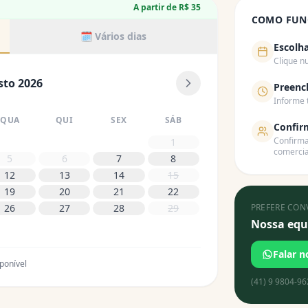
A partir de R$ 35
COMO FUN
🗓️ Vários dias
Escolha
Clique n
sto 2026
Preenc
Informe 
QUA
QUI
SEX
SÁB
Confir
Confirma
1
comercia
5
6
7
8
12
13
14
15
19
20
21
22
26
27
28
29
PREFERE CON
Nossa equi
Falar 
ponível
(41) 9 9804-96