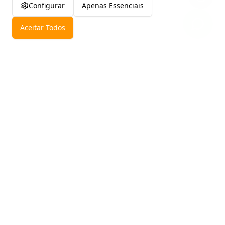
Configurar
Apenas Essenciais
Aceitar Todos
Chácara
VERDE VIDA
Espaço especializado para retiros religiosos e encontros de
igreja. Capacidade para 300 pessoas com auditório,
alojamentos e estrutura completa.